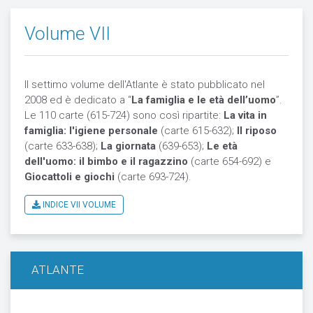
Volume VII
Il settimo volume dell'Atlante è stato pubblicato nel
2008 ed è dedicato a “
La famiglia e le età dell’uomo
”.
Le 110 carte (615-724) sono così ripartite:
La vita in
famiglia:
l'igiene personale
(carte 615-632);
Il riposo
(carte 633-638);
La giornata
(639-653);
Le età
dell'uomo: il bimbo e il ragazzino
(carte 654-692) e
Giocattoli e giochi
(carte 693-724).
INDICE VII VOLUME
ATLANTE